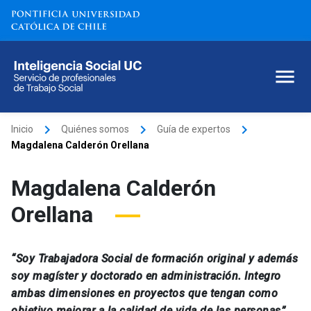
keyboard_arrow_right
keyboard_arrow_right
keyboard_arrow_right
Inicio
Quiénes somos
Guía de expertos
Magdalena Calderón Orellana
Magdalena Calderón
Orellana
“Soy Trabajadora Social de formación original y además
soy magíster y doctorado en administración. Integro
ambas dimensiones en proyectos que tengan como
objetivo mejorar a la calidad de vida de las personas”.