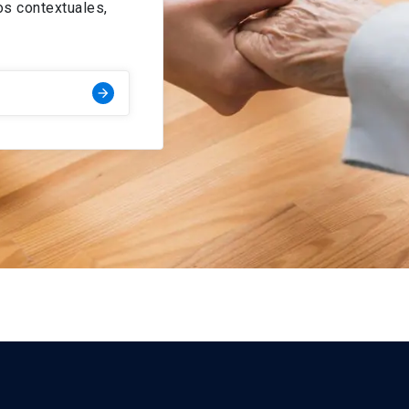
s contextuales,
arrow_forward