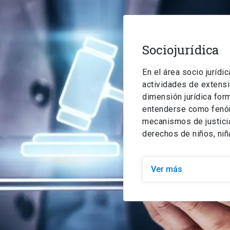
Sociojurídica
En el área socio juríd
actividades de extens
dimensión jurídica for
entenderse como fenóme
mecanismos de justicia
derechos de niños, niñ
Ver más