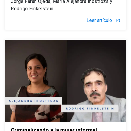
Jorge Farah Ojeda, María Alejandra Inostroza y
Rodrigo Finkelstein
Leer artículo
launch
Criminalizando a la mujer informal