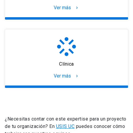
Ver más
keyboard_arrow_right
Clínica
Ver más
keyboard_arrow_right
¿Necesitas contar con este expertise para un proyecto
de tu organización? En
USIS UC
puedes conocer cómo