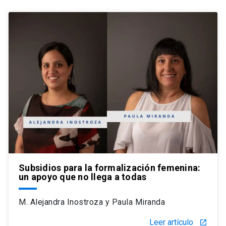
Subsidios para la formalización femenina:
un apoyo que no llega a todas
M. Alejandra Inostroza y Paula Miranda
Leer artículo
launch