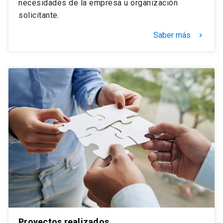
necesidades de la empresa u organización
solicitante.
Saber más
keyboard_arrow_right
Proyectos realizados