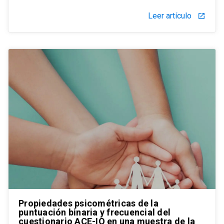
Leer artículo
launch
Propiedades psicométricas de la
puntuación binaria y frecuencial del
cuestionario ACE-IQ en una muestra de la