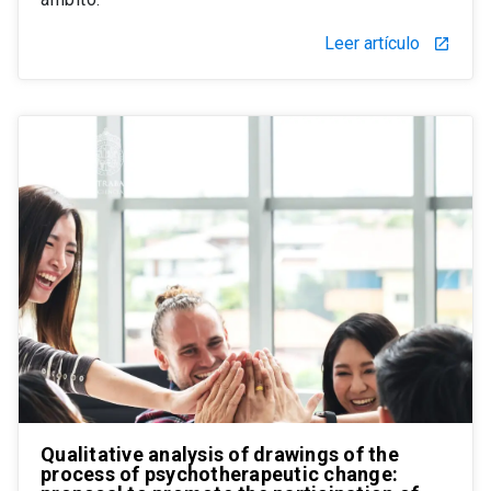
Leer artículo
launch
Qualitative analysis of drawings of the
process of psychotherapeutic change: