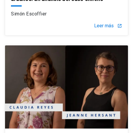
Simón Escoffier
Leer más
launch